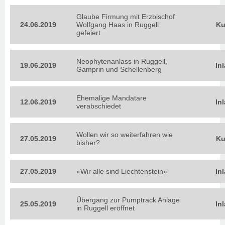
Glaube Firmung mit Erzbischof
24.06.2019
Wolfgang Haas in Ruggell
Ku
gefeiert
Neophytenanlass in Ruggell,
19.06.2019
In
Gamprin und Schellenberg
Ehemalige Mandatare
12.06.2019
In
verabschiedet
Wollen wir so weiterfahren wie
27.05.2019
Ku
bisher?
27.05.2019
«Wir alle sind Liechtenstein»
In
Übergang zur Pumptrack Anlage
25.05.2019
In
in Ruggell eröffnet