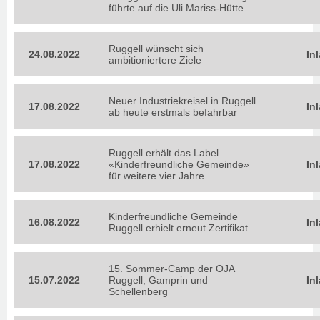
führte auf die Uli Mariss-Hütte
Ruggell wünscht sich
24.08.2022
In
ambitioniertere Ziele
Neuer Industriekreisel in Ruggell
17.08.2022
In
ab heute erstmals befahrbar
Ruggell erhält das Label
17.08.2022
«Kinderfreundliche Gemeinde»
In
für weitere vier Jahre
Kinderfreundliche Gemeinde
16.08.2022
In
Ruggell erhielt erneut Zertifikat
15. Sommer-Camp der OJA
15.07.2022
Ruggell, Gamprin und
In
Schellenberg