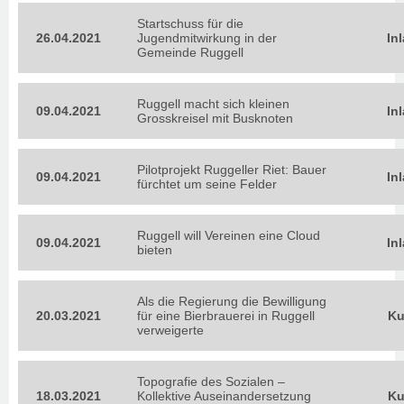
Startschuss für die
26.04.2021
Jugendmitwirkung in der
In
Gemeinde Ruggell
Ruggell macht sich kleinen
09.04.2021
In
Grosskreisel mit Busknoten
Pilotprojekt Ruggeller Riet: Bauer
09.04.2021
In
fürchtet um seine Felder
Ruggell will Vereinen eine Cloud
09.04.2021
In
bieten
Als die Regierung die Bewilligung
20.03.2021
für eine Bierbrauerei in Ruggell
Ku
verweigerte
Topografie des Sozialen –
18.03.2021
Kollektive Auseinandersetzung
Ku