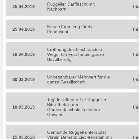
Ruggeller Darffäscht mit
25.04.2019
In
Nachbarn
Neues Fahrzeug für die
25.04.2019
In
Feuerwehr
Eröffnung des Liechtenstein-
18.04.2019
Wegs: Ein Fest für die ganze
In
Bevölkerung
Unbezahlbarer Mehrwert für die
30.03.2019
In
ganze Gesellschaft
Tag der offenen Tür Ruggeller
Bibliothek in der
18.03.2019
In
Gemeindeschule in neuem
Gewand
Gemeinde Ruggell unterstützt
15.03.2019
Verein Demenz Liechtenstein mit
In