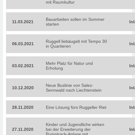
mit Raumkultur
Bauarbeiten sollen im Sommer
11.03.2021
In
starten
Ruggell liebäugelt mit Tempo 30
06.03.2021
In
in Quartieren
Mehr Platz für Natur und
03.02.2021
In
Erholung
Neue Buslinie von Salez-
10.12.2020
In
Sennwald nach Liechtenstein
28.11.2020
Eine Lösung fürs Ruggeller Riet
In
Kinder und Jugendliche wirken
27.11.2020
bei der Erweiterung der
In
Pumptrack-Anlage mit