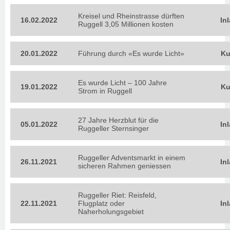
Kreisel und Rheinstrasse dürften
16.02.2022
In
Ruggell 3,05 Millionen kosten
20.01.2022
Führung durch «Es wurde Licht»
Ku
Es wurde Licht – 100 Jahre
19.01.2022
Ku
Strom in Ruggell
27 Jahre Herzblut für die
05.01.2022
In
Ruggeller Sternsinger
Ruggeller Adventsmarkt in einem
26.11.2021
In
sicheren Rahmen geniessen
Ruggeller Riet: Reisfeld,
22.11.2021
Flugplatz oder
In
Naherholungsgebiet