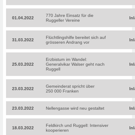
770 Jahre Einsatz für die
01.04.2022
In
Ruggeller Vereine
Flüchtlingshilfe bereitet sich auf
31.03.2022
In
grösseren Andrang vor
Erzbistum im Wandel:
25.03.2022
Generalvikar Walser geht nach
In
Ruggell
Gemeinderat spricht über
23.03.2022
In
250 000 Franken
23.03.2022
Nellengasse wird neu gestaltet
In
Feldkirch und Ruggell: Intensiver
18.03.2022
In
kooperieren