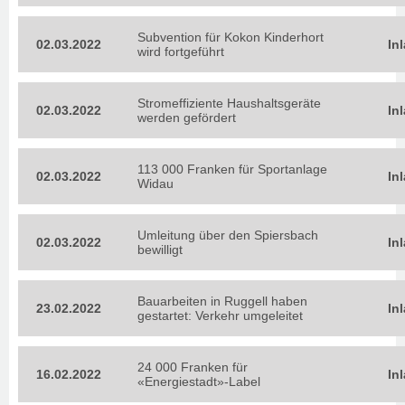
Subvention für Kokon Kinderhort
02.03.2022
In
wird fortgeführt
Stromeffiziente Haushaltsgeräte
02.03.2022
In
werden gefördert
113 000 Franken für Sportanlage
02.03.2022
In
Widau
Umleitung über den Spiersbach
02.03.2022
In
bewilligt
Bauarbeiten in Ruggell haben
23.02.2022
In
gestartet: Verkehr umgeleitet
24 000 Franken für
16.02.2022
In
«Energiestadt»-Label