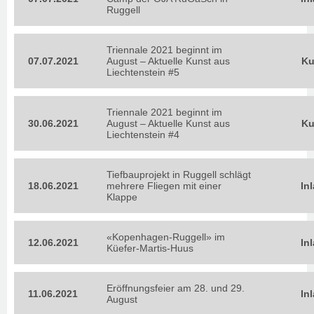
Ruggell
Triennale 2021 beginnt im
07.07.2021
August – Aktuelle Kunst aus
Ku
Liechtenstein #5
Triennale 2021 beginnt im
30.06.2021
August – Aktuelle Kunst aus
Ku
Liechtenstein #4
Tiefbauprojekt in Ruggell schlägt
18.06.2021
mehrere Fliegen mit einer
In
Klappe
«Kopenhagen-Ruggell» im
12.06.2021
In
Küefer-Martis-Huus
Eröffnungsfeier am 28. und 29.
11.06.2021
In
August