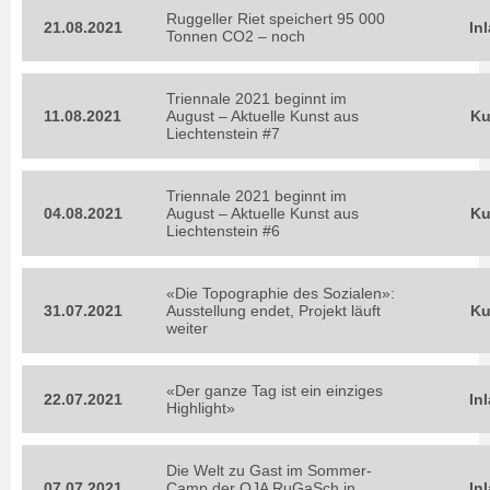
Ruggeller Riet speichert 95 000
21.08.2021
In
Tonnen CO2 – noch
Triennale 2021 beginnt im
11.08.2021
August – Aktuelle Kunst aus
Ku
Liechtenstein #7
Triennale 2021 beginnt im
04.08.2021
August – Aktuelle Kunst aus
Ku
Liechtenstein #6
«Die Topographie des Sozialen»:
31.07.2021
Ausstellung endet, Projekt läuft
Ku
weiter
«Der ganze Tag ist ein einziges
22.07.2021
In
Highlight»
Die Welt zu Gast im Sommer-
07.07.2021
Camp der OJA RuGaSch in
In