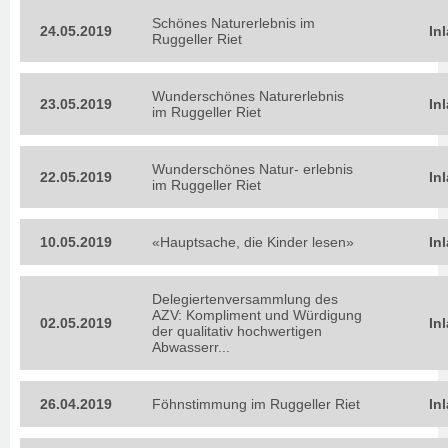
Schönes Naturerlebnis im
24.05.2019
In
Ruggeller Riet
Wunderschönes Naturerlebnis
23.05.2019
In
im Ruggeller Riet
Wunderschönes Natur- erlebnis
22.05.2019
In
im Ruggeller Riet
10.05.2019
«Hauptsache, die Kinder lesen»
In
Delegiertenversammlung des
AZV: Kompliment und Würdigung
02.05.2019
In
der qualitativ hochwertigen
Abwasserr...
26.04.2019
Föhnstimmung im Ruggeller Riet
In