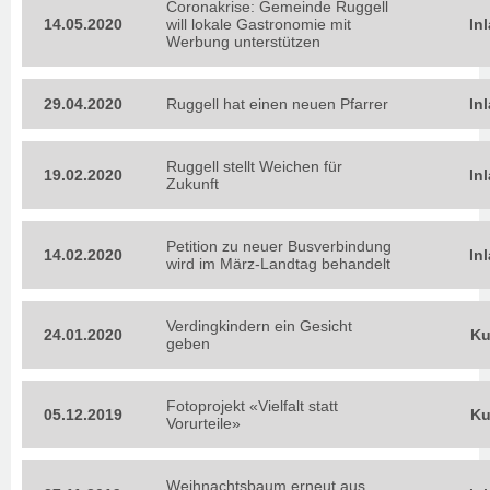
Coronakrise: Gemeinde Ruggell
14.05.2020
will lokale Gastronomie mit
In
Werbung unterstützen
29.04.2020
Ruggell hat einen neuen Pfarrer
In
Ruggell stellt Weichen für
19.02.2020
In
Zukunft
Petition zu neuer Busverbindung
14.02.2020
In
wird im März-Landtag behandelt
Verdingkindern ein Gesicht
24.01.2020
Ku
geben
Fotoprojekt «Vielfalt statt
05.12.2019
Ku
Vorurteile»
Weihnachtsbaum erneut aus