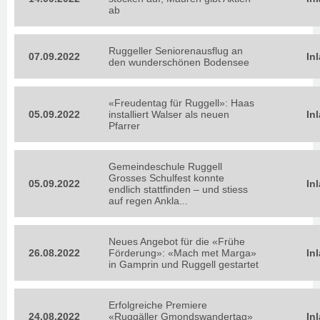
ab
Ruggeller Seniorenausflug an
07.09.2022
In
den wunderschönen Bodensee
«Freudentag für Ruggell»: Haas
05.09.2022
installiert Walser als neuen
In
Pfarrer
Gemeindeschule Ruggell
Grosses Schulfest konnte
05.09.2022
In
endlich stattfinden – und stiess
auf regen Ankla...
Neues Angebot für die «Frühe
26.08.2022
Förderung»: «Mach met Marga»
In
in Gamprin und Ruggell gestartet
Erfolgreiche Premiere
24.08.2022
«Ruggäller Gmondswandertag»
In