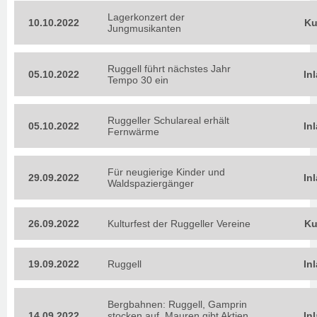
Lagerkonzert der
10.10.2022
Ku
Jungmusikanten
Ruggell führt nächstes Jahr
05.10.2022
In
Tempo 30 ein
Ruggeller Schulareal erhält
05.10.2022
In
Fernwärme
Für neugierige Kinder und
29.09.2022
In
Waldspaziergänger
26.09.2022
Kulturfest der Ruggeller Vereine
Ku
19.09.2022
Ruggell
In
Bergbahnen: Ruggell, Gamprin
14.09.2022
stocken auf, Mauren gibt Aktien
In