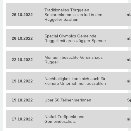
Traditionelles Törggelen
26.10.2022
Seniorenkommission lud in den
In
Ruggeller Saal ein
Special Olympics Gemeinde
26.10.2022
In
Ruggell mit grosszügiger Spende
Monauni besuchte Vereinshaus
22.10.2022
In
Ruggell
Nachhaltigkeit kann sich auch für
19.10.2022
In
kleinere Unternehmen auszahlen
19.10.2022
Über 50 Teilnehmerinnen
S
Notfall-Treffpunkt und
17.10.2022
In
Gemeindeschutz