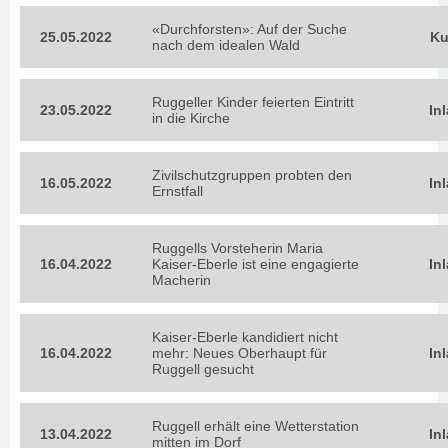
«Durchforsten»: Auf der Suche
25.05.2022
Ku
nach dem idealen Wald
Ruggeller Kinder feierten Eintritt
23.05.2022
In
in die Kirche
Zivilschutzgruppen probten den
16.05.2022
In
Ernstfall
Ruggells Vorsteherin Maria
16.04.2022
Kaiser-Eberle ist eine engagierte
In
Macherin
Kaiser-Eberle kandidiert nicht
16.04.2022
mehr: Neues Oberhaupt für
In
Ruggell gesucht
Ruggell erhält eine Wetterstation
13.04.2022
In
mitten im Dorf