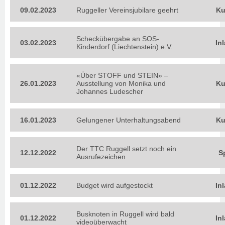
09.02.2023
Ruggeller Vereinsjubilare geehrt
Ku
Scheckübergabe an SOS-
03.02.2023
In
Kinderdorf (Liechtenstein) e.V.
«Über STOFF und STEIN» –
26.01.2023
Ausstellung von Monika und
Ku
Johannes Ludescher
16.01.2023
Gelungener Unterhaltungsabend
Ku
Der TTC Ruggell setzt noch ein
12.12.2022
S
Ausrufezeichen
01.12.2022
Budget wird aufgestockt
In
Busknoten in Ruggell wird bald
01.12.2022
In
videoüberwacht