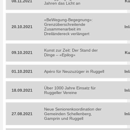
08.11.2021
Ku
Jahren das Licht an
«BeWegung-Begegnung»:
Grenzüberschreitende
20.10.2021
In
Zusammenarbeit im
Dreiländereck verlängert
Kunst zur Zeit: Der Stand der
09.10.2021
Ku
Dinge – «Epilog»
01.10.2021
Apéro für Neuzuzüger in Ruggell
In
Über 1000 Jahre Einsatz für
18.09.2021
In
Ruggeller Vereine
Neue Seniorenkoordination der
27.08.2021
Gemeinden Schellenberg,
In
Gamprin und Ruggell