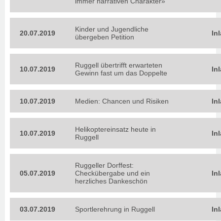
immer narrativen Charakter»
Kinder und Jugendliche
20.07.2019
In
übergeben Petition
Ruggell übertrifft erwarteten
10.07.2019
In
Gewinn fast um das Doppelte
10.07.2019
Medien: Chancen und Risiken
In
Helikoptereinsatz heute in
10.07.2019
In
Ruggell
Ruggeller Dorffest:
05.07.2019
Checkübergabe und ein
In
herzliches Dankeschön
03.07.2019
Sportlerehrung in Ruggell
In