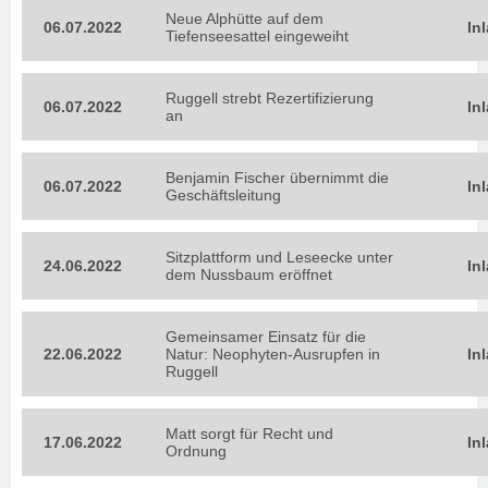
Neue Alphütte auf dem
06.07.2022
In
Tiefenseesattel eingeweiht
Ruggell strebt Rezertifizierung
06.07.2022
In
an
Benjamin Fischer übernimmt die
06.07.2022
In
Geschäftsleitung
Sitzplattform und Leseecke unter
24.06.2022
In
dem Nussbaum eröffnet
Gemeinsamer Einsatz für die
22.06.2022
Natur: Neophyten-Ausrupfen in
In
Ruggell
Matt sorgt für Recht und
17.06.2022
In
Ordnung