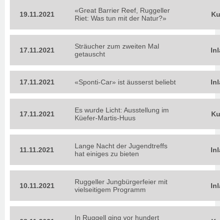
«Great Barrier Reef, Ruggeller
19.11.2021
Ku
Riet: Was tun mit der Natur?»
Sträucher zum zweiten Mal
17.11.2021
In
getauscht
17.11.2021
«Sponti-Car» ist äusserst beliebt
In
Es wurde Licht: Ausstellung im
17.11.2021
Ku
Küefer-Martis-Huus
Lange Nacht der Jugendtreffs
11.11.2021
In
hat einiges zu bieten
Ruggeller Jungbürgerfeier mit
10.11.2021
In
vielseitigem Programm
In Ruggell ging vor hundert