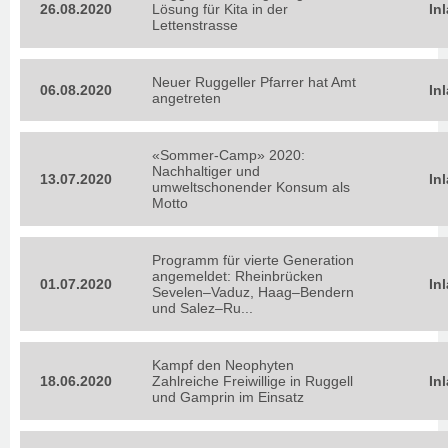
26.08.2020
Lösung für Kita in der
In
Lettenstrasse
Neuer Ruggeller Pfarrer hat Amt
06.08.2020
In
angetreten
«Sommer-Camp» 2020:
Nachhaltiger und
13.07.2020
In
umweltschonender Konsum als
Motto
Programm für vierte Generation
angemeldet: Rheinbrücken
01.07.2020
In
Sevelen–Vaduz, Haag–Bendern
und Salez–Ru...
Kampf den Neophyten
18.06.2020
Zahlreiche Freiwillige in Ruggell
In
und Gamprin im Einsatz