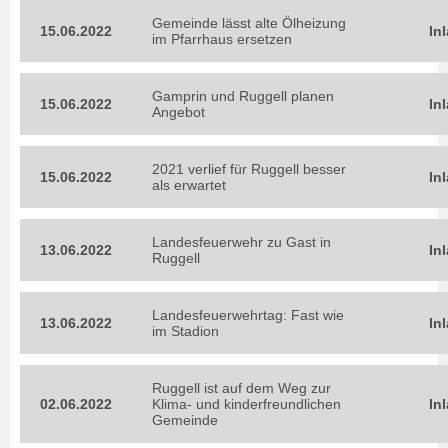
Gemeinde lässt alte Ölheizung
15.06.2022
In
im Pfarrhaus ersetzen
Gamprin und Ruggell planen
15.06.2022
In
Angebot
2021 verlief für Ruggell besser
15.06.2022
In
als erwartet
Landesfeuerwehr zu Gast in
13.06.2022
In
Ruggell
Landesfeuerwehrtag: Fast wie
13.06.2022
In
im Stadion
Ruggell ist auf dem Weg zur
02.06.2022
Klima- und kinderfreundlichen
In
Gemeinde