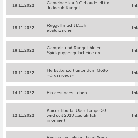
Gemeinde kauft Gebäudeteil für
18.11.2022
In
Judoclub Ruggell
Ruggell macht Dach
18.11.2022
In
absturzsicher
Gamprin und Ruggell bieten
16.11.2022
In
Spielgruppengutscheine an
Herbstkonzert unter dem Motto
16.11.2022
In
«Crossroads»
14.11.2022
Ein gesundes Leben
In
Kaiser-Eberle: Über Tempo 30
12.11.2022
wird seit 2018 ausführlich
In
informiert
Endlich erwachsen Jungbürger