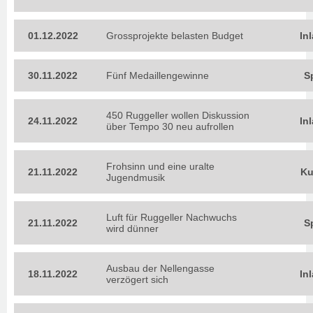
01.12.2022
Grossprojekte belasten Budget
In
30.11.2022
Fünf Medaillengewinne
S
450 Ruggeller wollen Diskussion
24.11.2022
In
über Tempo 30 neu aufrollen
Frohsinn und eine uralte
21.11.2022
Ku
Jugendmusik
Luft für Ruggeller Nachwuchs
21.11.2022
S
wird dünner
Ausbau der Nellengasse
18.11.2022
In
verzögert sich