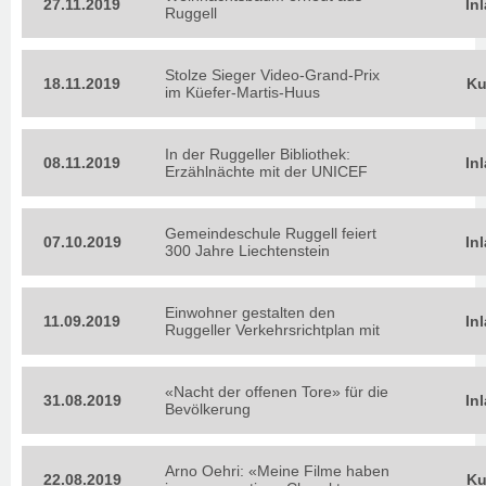
27.11.2019
In
Ruggell
Stolze Sieger Video-Grand-Prix
18.11.2019
Ku
im Küefer-Martis-Huus
In der Ruggeller Bibliothek:
08.11.2019
In
Erzählnächte mit der UNICEF
Gemeindeschule Ruggell feiert
07.10.2019
In
300 Jahre Liechtenstein
Einwohner gestalten den
11.09.2019
In
Ruggeller Verkehrsrichtplan mit
«Nacht der offenen Tore» für die
31.08.2019
In
Bevölkerung
Arno Oehri: «Meine Filme haben
22.08.2019
Ku