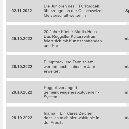
Die Junioren des TTC Ruggell
02.11.2022
überzeugen in der Ostschweizer
S
Meisterschaft weiterhin
20 Jahre Küefer-Martis-Huus
Das Ruggeller Kulturzentrum
29.10.2022
In
feiert sich mit Kunstschaffenden
und Fre...
Pumptrack und Tennisplatz
28.10.2022
werden noch in diesem Jahr
In
erweitert
Ruggell verlängert
28.10.2022
gemeindeeigenes Autoverleih-
In
System
Inama: «Ein klares Zeichen,
28.10.2022
dass ich mich hier wohlfühle in
In
der Arbeit»