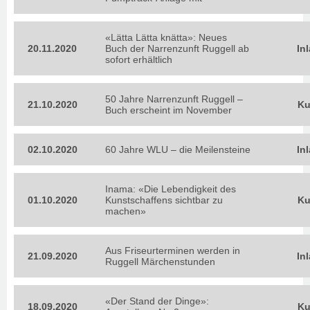
«Lätta Lätta knätta»: Neues
20.11.2020
Buch der Narrenzunft Ruggell ab
In
sofort erhältlich
50 Jahre Narrenzunft Ruggell –
21.10.2020
Ku
Buch erscheint im November
02.10.2020
60 Jahre WLU – die Meilensteine
In
Inama: «Die Lebendigkeit des
01.10.2020
Kunstschaffens sichtbar zu
Ku
machen»
Aus Friseurterminen werden in
21.09.2020
In
Ruggell Märchenstunden
«Der Stand der Dinge»:
18.09.2020
Ku