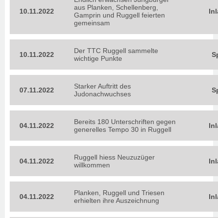
aus Planken, Schellenberg,
10.11.2022
In
Gamprin und Ruggell feierten
gemeinsam
Der TTC Ruggell sammelte
10.11.2022
S
wichtige Punkte
Starker Auftritt des
07.11.2022
S
Judonachwuchses
Bereits 180 Unterschriften gegen
04.11.2022
In
generelles Tempo 30 in Ruggell
Ruggell hiess Neuzuzüger
04.11.2022
In
willkommen
Planken, Ruggell und Triesen
04.11.2022
In
erhielten ihre Auszeichnung