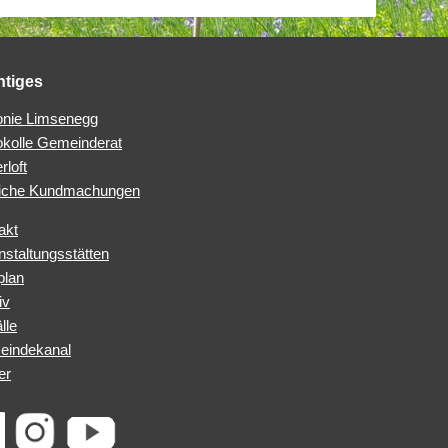
htiges
nie Limsenegg
okolle Gemeinderat
rloft
iche Kundmachungen
akt
nstaltungsstätten
plan
iv
lle
indekanal
er