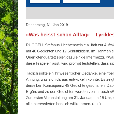
Donnerstag, 31. Jan 2019
«Was heisst schon Alltag» – Lyrikl
RUGGELL Stefanus Liechtenstein e.V. lädt zur Aufta
mit 48 Gedichten und 12 Schriftbildern. Im Rahmen e
Querflötenquartett spielt dazu einige Intermezzi. «W
diese Frage einlässt, wird prompt feststellen, dass 
Täglich sollte ein ihr wesentlicher Gedanke, eine 
Ahnung, was sich daraus entwickeln könnte. Es zeigt
derselben Konsequenz 48 Gedichte geschaffen. Dabei 
Ergänzend zu den Gedichten wurden von ihr auch «Wo
Zur ersten Veranstaltung am 31. Januar, um 19 Uhr, 
alle Interessierten herzlich willkommen.
(eps)