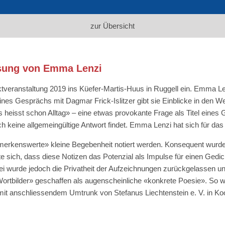
zur Übersicht
esung von Emma Lenzi
ktveranstaltung 2019 ins Küefer-Martis-Huus in Ruggell ein. Emma L
ines Gesprächs mit Dagmar Frick-Islitzer gibt sie Einblicke in den 
as heisst schon Alltag» – eine etwas provokante Frage als Titel eine
sich keine allgemeingültige Antwort findet. Emma Lenzi hat sich für 
«bemerkenswerte» kleine Begebenheit notiert werden. Konsequent wur
e sich, dass diese Notizen das Potenzial als Impulse für einen Gedi
wurde jedoch die Privatheit der Aufzeichnungen zurückgelassen und 
rtbilder» geschaffen als augenscheinliche «konkrete Poesie». So w
mit anschliessendem Umtrunk von Stefanus Liechtenstein e. V. in Ko