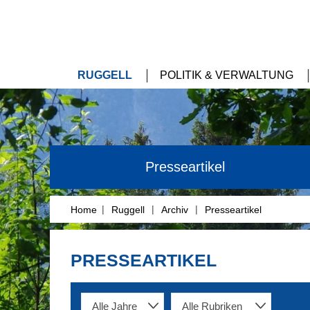
RUGGELL
POLITIK & VERWALTUNG
Presseartikel
|
|
|
Home
Ruggell
Archiv
Presseartikel
PRESSEARTIKEL