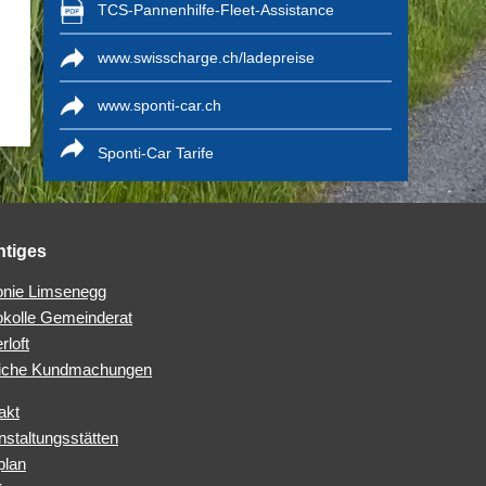
TCS-Pannenhilfe-Fleet-Assistance
www.swisscharge.ch/ladepreise
www.sponti-car.ch
Sponti-Car Tarife
htiges
nie Limsenegg
okolle Gemeinderat
rloft
iche Kundmachungen
akt
nstaltungsstätten
plan