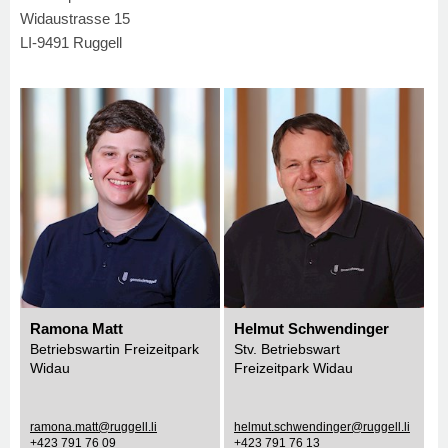
Widaustrasse 15
LI-9491 Ruggell
Ramona Matt
Helmut Schwendinger
Betriebswartin Freizeitpark
Stv. Betriebswart
Widau
Freizeitpark Widau
ramona.matt@ruggell.li
helmut.schwendinger@ruggell.li
+423 791 76 09
+423 791 76 13