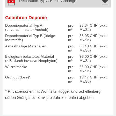
Deklaration Typ A-B inkl. Anhänge
Gebühren Deponie
Deponiematerial Typ A
pro
23.84 CHF (exkl.
(unverschmutzter Aushub)
m³
MwSt.)
Deponiematerial Typ B (übrige
pro
58.05 CHF (exkl.
Inertstoffe)
m³
MwSt.)
Asbesthaltige Materialien
pro
88.40 CHF (exkl.
m³
MwSt.)
Biologisch belastetes Material
pro
96.00 CHF (exkl.
(z.B. durch invasive Neophyten)
m³
MwSt.)
Wurzelstöcke
pro
66.00 CHF (exkl.
m³
MwSt.)
Grüngut (lose)*
pro
19.47 CHF (exkl.
m³
MwSt.)
* Privatpersonen mit Wohnsitz Ruggell und Schellenberg
dürfen Grüngut bis 3 m³ pro Jahr kostenfrei abgeben.