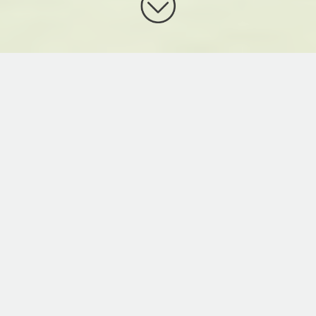
NEUIGKEITEN
03.08.2026
Stellenausschreibung Sekretär/in
Gemeindeschule
Wir suchen per 1. Oktober 2026 eine freundliche und
zuverlässige Persönlichkeit als Sekretär/in Geme …