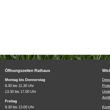
Öffnungszeiten Rathaus
Wic
Montag bis Donnerstag
Depo
8.30 bis 11.30 Uhr
Prot
13.30 bis 17.00 Uhr
Unde
Amtl
Freitag
8.30 bis 13.00 Uhr
Kont