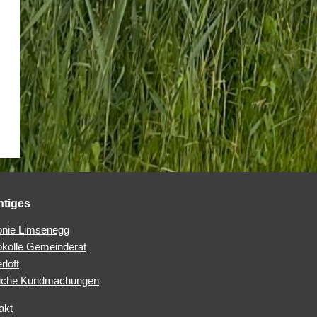
htiges
nie Limsenegg
okolle Gemeinderat
rloft
iche Kundmachungen
akt