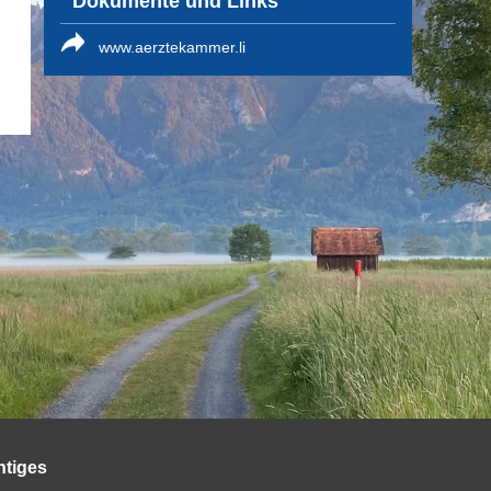
Dokumente und Links
www.aerztekammer.li
htiges