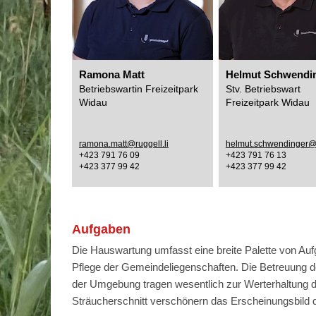
Ramona Matt
Helmut Schwendi
Betriebswartin Freizeitpark
Stv. Betriebswart
Widau
Freizeitpark Widau
ramona.matt@ruggell.li
helmut.schwendinger@r
+423 791 76 09
+423 791 76 13
+423 377 99 42
+423 377 99 42
Aufgaben
Die Hauswartung umfasst eine breite Palette von Auf
Pflege der Gemeindeliegenschaften. Die Betreuung der
der Umgebung tragen wesentlich zur Werterhaltung d
Sträucherschnitt verschönern das Erscheinungsbild 