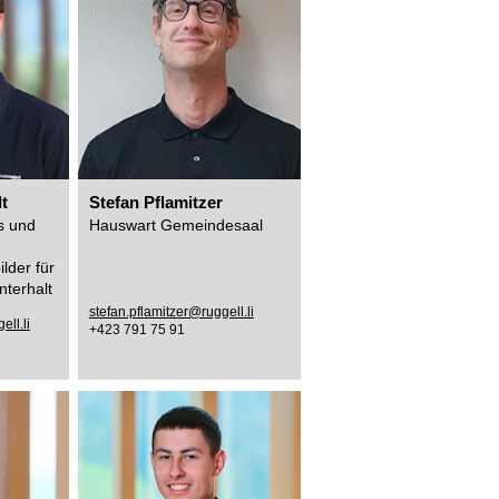
t
Stefan Pflamitzer
s und
Hauswart Gemeindesaal
lder für
nterhalt
stefan.pflamitzer@ruggell.li
ell.li
+423 791 75 91