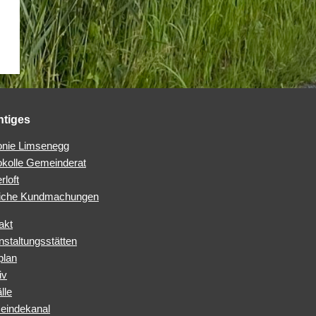
htiges
nie Limsenegg
okolle Gemeinderat
rloft
iche Kundmachungen
akt
nstaltungsstätten
plan
iv
lle
indekanal