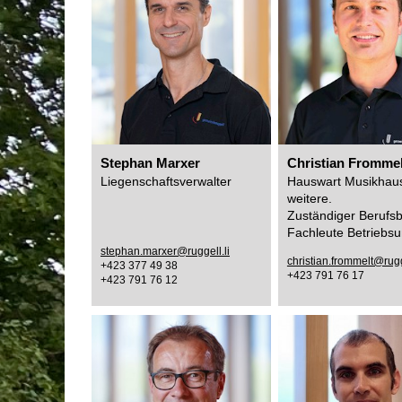
Stephan Marxer
Christian Frommel
Liegenschaftsverwalter
Hauswart Musikhau
weitere.
Zuständiger Berufsbi
Fachleute Betriebsu
stephan.marxer@ruggell.li
christian.frommelt@rugg
+423 377 49 38
+423 791 76 17
+423 791 76 12