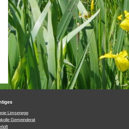
htiges
nie Limsenegg
okolle Gemeinderat
rloft