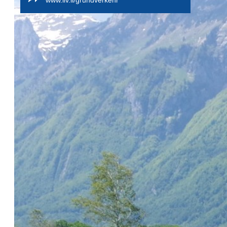
www.llv.li/grundverkehr