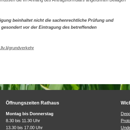
ung beinhaltet nicht die sachenrechtliche Prüfung und
 gesondert vor der Eintragung des betreffenden
lv.li/grundverkehr
Öffnungszeiten Rathaus
Wic
Montag bis Donnerstag
Depo
8.30 bis 11.30 Uhr
Prot
13.30 bis 17.00 Uhr
Unde