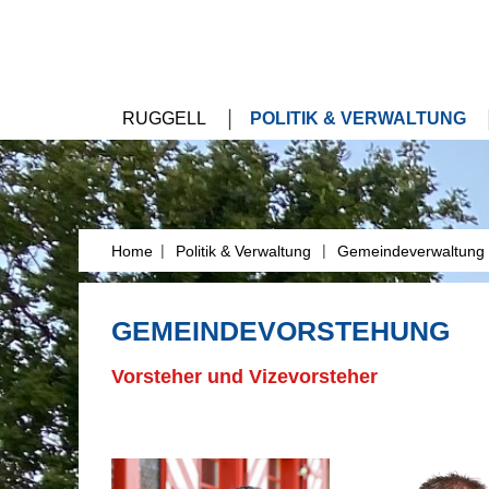
RUGGELL
POLITIK & VERWALTUNG
|
|
Home
Politik & Verwaltung
Gemeindeverwaltung
GEMEINDEVORSTEHUNG
Vorsteher und Vizevorsteher