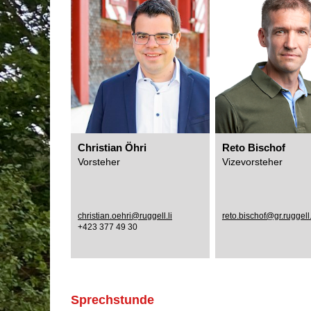
Christian Öhri
Reto Bischof
Vorsteher
Vizevorsteher
christian.oehri@ruggell.li
reto.bischof@gr.ruggell.
+423 377 49 30
Sprechstunde