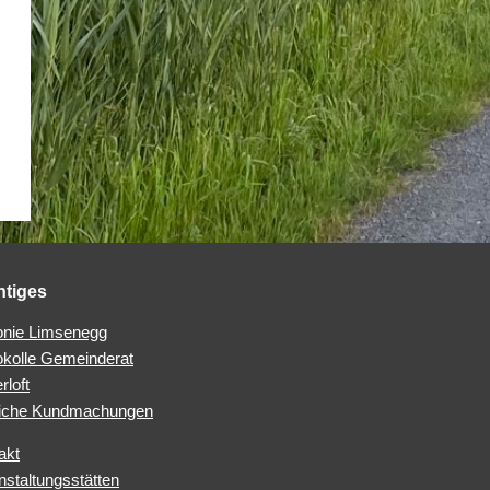
htiges
nie Limsenegg
okolle Gemeinderat
rloft
iche Kundmachungen
akt
nstaltungsstätten