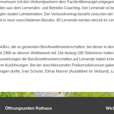
 gemeinsam mit den Verbundpartnern dem Fachkräftemangel entgegenge
rteilen aus dem Lernenden- und Betriebs-Coaching. Der Lernende ist b
eiligten dualen Lehrbetrieben. Der Verbundvertrag besteht zwischen d
d in neun verschiedenen Berufen. 60 Lernende werden derzeit im Ler
Skills», die so genannten Berufsweltmeisterschaften, bei denen in de
1968 an diesem Wettbewerb teil. Die bislang 180 Teilnehmer holten 
swirkungen die Berufsweltmeisterschaften auf Lernende haben könne
rer Ausführungen. Bei der anschliessenden Podiumsdiskussion gaben
ntragen durfte, Ivan Schurte, Elmar Marxer (Ausbildner im Verbund),
Öffnungszeiten Rathaus
Wic