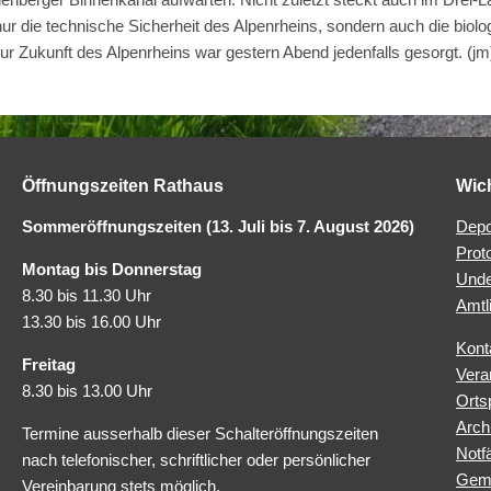
 die technische Sicherheit des Alpenrheins, sondern auch die biolog
zur Zukunft des Alpenrheins war gestern Abend jedenfalls gesorgt.
(jm
Öffnungszeiten Rathaus
Wic
Sommeröffnungszeiten (13. Juli bis 7. August 2026)
Depo
Prot
Montag bis Donnerstag
Unde
8.30 bis 11.30 Uhr
Amtl
13.30 bis 16.00 Uhr
Kont
Freitag
Vera
8.30 bis 13.00 Uhr
Orts
Arch
Termine ausserhalb dieser Schalteröffnungszeiten
Notfä
nach telefonischer, schriftlicher oder persönlicher
Geme
Vereinbarung stets möglich.