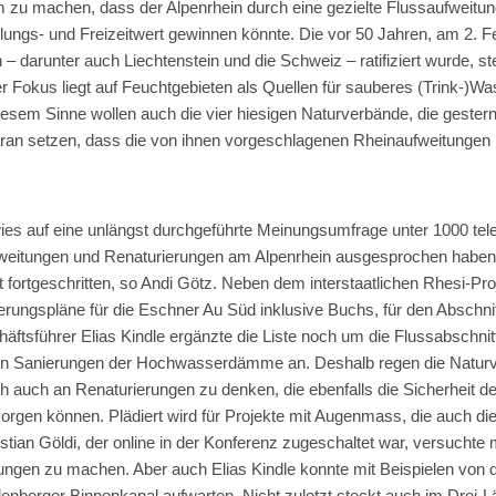
zu machen, dass der Alpenrhein durch eine gezielte Flussaufweitu
rholungs- und Freizeitwert gewinnen könnte. Die vor 50 Jahren, am 2
 – darunter auch Liechtenstein und die Schweiz – ratifiziert wurde, s
Fokus liegt auf Feuchtgebieten als Quellen für sauberes (Trink-)W
diesem Sinne wollen auch die vier hiesigen Naturverbände, die gester
aran setzen, dass die von ihnen vorgeschlagenen Rheinaufweitungen b
ies auf eine unlängst durchgeführte Meinungsumfrage unter 1000 te
ufweitungen und Renaturierungen am Alpenrhein ausgesprochen haben.
t fortgeschritten, so Andi Götz. Neben dem interstaatlichen Rhesi-P
erungspläne für die Eschner Au Süd inklusive Buchs, für den Abschn
sführer Elias Kindle ergänzte die Liste noch um die Flussabschnitt
n Sanierungen der Hochwasserdämme an. Deshalb regen die Naturve
ch auch an Renaturierungen zu denken, die ebenfalls die Sicherheit d
 sorgen können. Plädiert wird für Projekte mit Augenmass, die auch di
tian Göldi, der online in der Konferenz zugeschaltet war, versuchte 
ngen zu machen. Aber auch Elias Kindle konnte mit Beispielen von 
denberger Binnenkanal aufwarten. Nicht zuletzt steckt auch im Dre