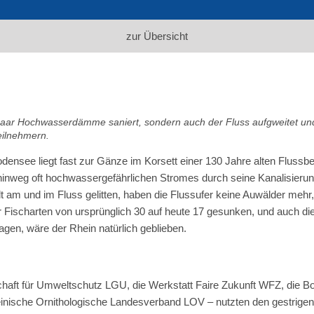
zur Übersicht
 paar Hochwasserdämme saniert, sondern auch der Fluss aufgweitet un
eilnehmern.
odensee liegt fast zur Gänze im Korsett einer 130 Jahre alten Flu
hinweg oft hochwassergefährlichen Stromes durch seine Kanalisierung
t am und im Fluss gelitten, haben die Flussufer keine Auwälder mehr, 
der Fischarten von ursprünglich 30 auf heute 17 gesunken, und auch d
agen, wäre der Rhein natürlich geblieben.
chaft für Umweltschutz LGU, die Werkstatt Faire Zukunft WFZ, die Bo
nische Ornithologische Landesverband LOV – nutzten den gestrigen