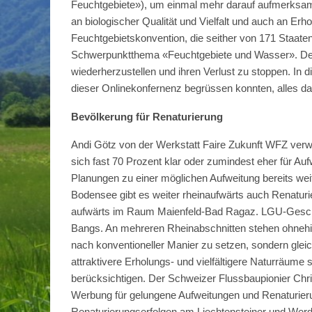
Feuchtgebiete»), um einmal mehr darauf aufmerksam 
an biologischer Qualität und Vielfalt und auch an E
Feuchtgebietskonvention, die seither von 171 Staaten
Schwerpunktthema «Feuchtgebiete und Wasser». Der 
wiederherzustellen und ihren Verlust zu stoppen. In 
dieser Online­konfernenz begrüssen konnten, alles d
Bevölkerung für Renaturierung
Andi Götz von der Werkstatt Faire Zukunft WFZ verw
sich fast 70 Prozent klar oder zumindest eher für A
Planungen zu einer möglichen Aufweitung bereits wei
Bodensee gibt es weiter rheinaufwärts auch Renaturi
aufwärts im Raum Maienfeld-Bad Ragaz. LGU-Geschäft
Bangs. An mehreren Rheinabschnitten stehen ohnehi
nach konventioneller Manier zu setzen, sondern glei
attraktivere Erholungs- und vielfältigere Naturräume
berücksichtigen. Der Schweizer Flussbaupionier Chris
Werbung für gelungene Aufweitungen und Renaturieru
Renaturierungserfolgen am Liechtensteiner und Wer