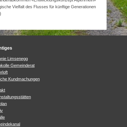
ische Vielfalt des Flusses für künftige Generationen
)
htiges
nie Limsenegg
okolle Gemeinderat
rloft
iche Kundmachungen
akt
nstaltungsstätten
plan
iv
lle
indekanal