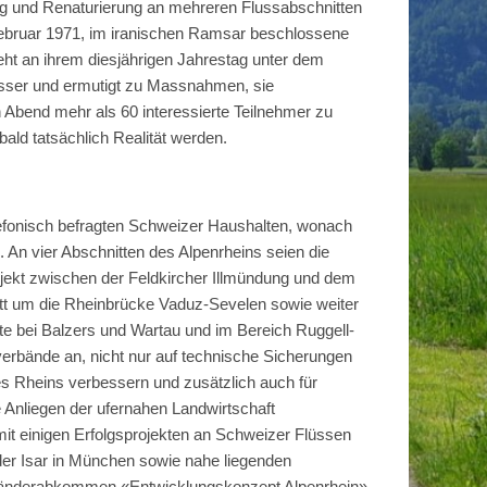
ng und Renaturierung an mehreren Flussabschnitten
. Februar 1971, im iranischen Ramsar beschlossene
teht an ihrem diesjährigen Jahrestag unter dem
asser und ermutigt zu Massnahmen, sie
n Abend mehr als 60 interessierte Teilnehmer zu
ald tatsächlich Realität werden.
lefonisch befragten Schweizer Haushalten, wonach
 An vier Abschnitten des Alpenrheins seien die
rojekt zwischen der Feldkircher Illmündung und dem
itt um die Rheinbrücke Vaduz-Sevelen sowie weiter
e bei Balzers und Wartau und im Bereich Ruggell-
rbände an, nicht nur auf technische Sicherungen
es Rheins verbessern und zusätzlich auch für
e Anliegen der ufernahen Landwirtschaft
mit einigen Erfolgsprojekten an Schweizer Flüssen
der Isar in München sowie nahe liegenden
i-Länderabkommen «Entwicklungskonzept Alpenrhein»