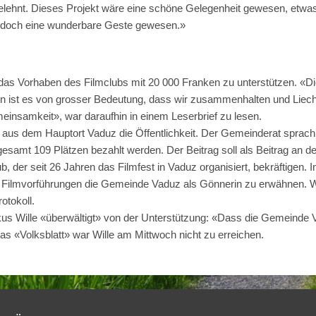
gelehnt. Dieses Projekt wäre eine schöne Gelegenheit gewesen, etwas
e doch eine wunderbare Geste gewesen.»
das Vorhaben des Filmclubs mit 20 000 Franken zu unterstützen. «Die
n ist es von grosser Bedeutung, dass wir zusammenhalten und Liech
emeinsamkeit», war daraufhin in einem Leserbrief zu lesen.
 aus dem Hauptort Vaduz die Öffentlichkeit. Der Gemeinderat sprach
gesamt 109 Plätzen bezahlt werden. Der Beitrag soll als Beitrag an d
, der seit 26 Jahren das Filmfest in Vaduz organisiert, bekräftigen.
den Filmvorführungen die Gemeinde Vaduz als Gönnerin zu erwähnen
otokoll.
us Wille «überwältigt» von der Unterstützung: «Dass die Gemeinde Va
 das «Volksblatt» war Wille am Mittwoch nicht zu erreichen.