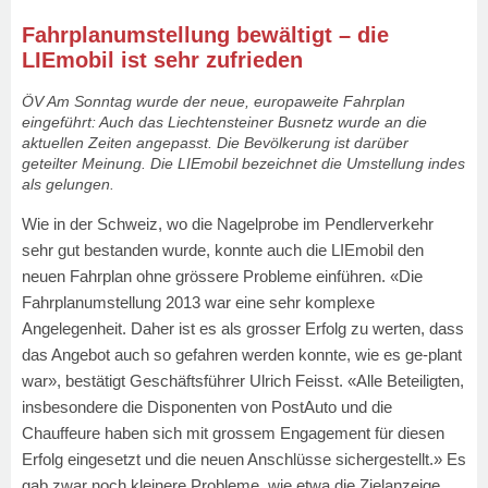
Fahrplanumstellung bewältigt – die
LIEmobil ist sehr zufrieden
ÖV Am Sonntag wurde der neue, europaweite Fahrplan
eingeführt: Auch das Liechtensteiner Busnetz wurde an die
aktuellen Zeiten angepasst. Die Bevölkerung ist darüber
geteilter Meinung. Die LIEmobil bezeichnet die Umstellung indes
als gelungen.
Wie in der Schweiz, wo die Nagelprobe im Pendlerverkehr
sehr gut bestanden wurde, konnte auch die LIEmobil den
neuen Fahrplan ohne grössere Probleme einführen. «Die
Fahrplanumstellung 2013 war eine sehr komplexe
Angelegenheit. Daher ist es als grosser Erfolg zu werten, dass
das Angebot auch so gefahren werden konnte, wie es ge-plant
war», bestätigt Geschäftsführer Ulrich Feisst. «Alle Beteiligten,
insbesondere die Disponenten von PostAuto und die
Chauffeure haben sich mit grossem Engagement für diesen
Erfolg eingesetzt und die neuen Anschlüsse sichergestellt.» Es
gab zwar noch kleinere Probleme, wie etwa die Zielanzeige