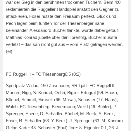
war der Sieg in den berühmten trockenen Tüchern. Beim 4:0
reklamierten die Ruggeller Handspiel anstatt den Gegner zu
attackieren, Foser nutzte den Freiraum perfekt. Glück und
Pech lagen beim fünften Tor der Triesenberger nahe
beieinander. Alessandro Büchel flankte, wurde dabei gefoult.
Matthias Konrad jubelte über den Torerfolg, Büchel musste
verletzt – das sah nicht gut aus – vom Platz getragen werden.
(ef)
FC Ruggell II – FC Triesenberg
0:5 (0:2)
Sportplatz Widau, 150 Zuschauer, SR Ljatifi FC Ruggell II:
Marxer; Nigg, S. Konrad, Oehri, Bigliel; Ertugral (59. Haas),
Büchel, Schmitt, Simsek (66. Müsal), Schuster (77. Haas),
Walch. FC Triesenberg: Biedermann; Weikl (46. Bühler), P.
Sprenger, Eberle, D. Schädler, Büchel, M. Beck, S. Beck,
Foser, R. Schädler (63. Y. Beck), J. Sprenger (63. M. Konrad)
Gelbe Karte: 43. Schuster (Foul) Tore: 8. Eigentor 0:1, 26. J.