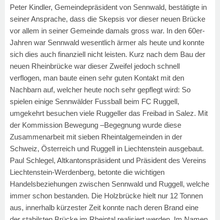
Peter Kindler, Gemeindepräsident von Sennwald, bestätigte in
seiner Ansprache, dass die Skepsis vor dieser neuen Brücke
vor allem in seiner Gemeinde damals gross war. In den 60er-
Jahren war Sennwald wesentlich ärmer als heute und konnte
sich dies auch finanziell nicht leisten. Kurz nach dem Bau der
neuen Rheinbrücke war dieser Zweifel jedoch schnell
verflogen, man baute einen sehr guten Kontakt mit den
Nachbarn auf, welcher heute noch sehr gepflegt wird: So
spielen einige Sennwälder Fussball beim FC Ruggell,
umgekehrt besuchen viele Ruggeller das Freibad in Salez. Mit
der Kommission Bewegung –Begegnung wurde diese
Zusammenarbeit mit sieben Rheintalgemeinden in der
Schweiz, Österreich und Ruggell in Liechtenstein ausgebaut.
Paul Schlegel, Altkantonspräsident und Präsident des Vereins
Liechtenstein-Werdenberg, betonte die wichtigen
Handelsbeziehungen zwischen Sennwald und Ruggell, welche
immer schon bestanden. Die Holzbrücke hielt nur 12 Tonnen
aus, innerhalb kürzester Zeit konnte nach deren Brand eine
der stabilsten Brücke im Rheintal realisiert werden. Im Namen