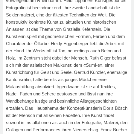
vorwiegend am Rheindamm. Heidi Lippuners Kunstgespür als
Fotografin ist beeindruckend. Ihre zweite Landschaft ist die
Seidenmalerei, eine der ältesten Techniken der Welt. Die
konstruktiv konkrete Kunst zu aktuellen und historischen
Anlässen ist das Thema von Graziella Keferstein. Die
Künstlerin spielt mit geometrischen Formen, Farben und dem
Charakter der Ölfarbe. Heidy Eggenberger liebt die Arbeit mit
der Hand. Ihr Werkstoff ist Ton, neuerdings auch Beton und
Holz. Im Zentrum steht dabei der Mensch. Ruth Giger befasst
sich mit der asiatischen Malkunst: dem «Sumi-e», einer
Kunstrichtung für Geist und Seele. Gertrud Künzler, ehemalige
Kantonsrätin, hatte bereits als junges Mädchen eine
Malausbildung absolviert. Irgendwann ist sie auf Textiles,
Nadel, Faden und Schere gestossen und lässt nun ihre
Wandbehänge lustige und besinnliche Alltagsgeschichten
erzählen. Das Hauptthema der Konzeptkünstlerin Doris Bösch
ist der Mensch mit all seinen Facetten. Ihre Kunst findet
sowohl in Installationen als auch in der Fotografie, Malerei, den
Collagen und Performances ihren Niederschlag. Franz Bucher