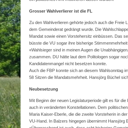
Grosser Wahlverlierer ist die FL
Zu den Wahlverlieren gehörte jedoch auch die Freie L
dem Gemeinderat gedrängt wurde. Die Wahlschlappe der
Mandat sowie einen Vorstehersitz einbüssen. Das sel
büsste die VU sogar ihre bisherige Stimmenmehrheit 
«Wahlsieger sind in meinen Augen die Unabhängigen, 
zusammen. DU hätte laut dem Politologen sogar noch e
Kandidatenmangel nicht besetzen konnte.
Auch die FBP konnte sich an diesem Wahlsonntag im M
58 Sitzen die Mandatsmehrheit. Hansjörg Büchel sich
Neubesetzung
Mit Beginn der neuen Legislaturperiode gilt es für 
auch in veränderten Konstellationen. Dem politischen
Maria Kaiser-Eberle, die die zweite Vorsteherin in der
VU-Hand. In Balzers hingegen übernimmt Hansjörg Bü
«Überraschend ist auch, dass acht bisherige Gemeinder