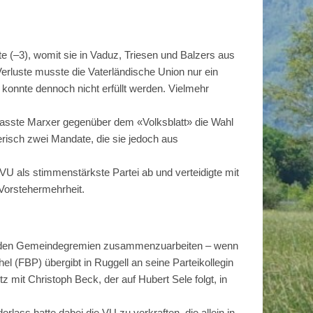
te (–3), womit sie in Vaduz, Triesen und Balzers aus
Verluste musste die Vaterländische Union nur ein
konnte dennoch nicht erfüllt werden. Vielmehr
 fasste Marxer gegenüber dem «Volksblatt» die Wahl
erisch zwei Mandate, die sie jedoch aus
U als stimmenstärkste Partei ab und verteidigte mit
Vorstehermehrheit.
iv in den Gemeindegremien zusammenzuarbeiten – wenn
l (FBP) übergibt in Ruggell an seine Parteikollegin
tz mit Christoph Beck, der auf Hubert Sele folgt, in
lass hatte dabei die VU zu verkraften, die allein in