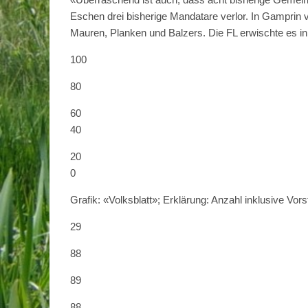
Eschen drei bisherige Mandatare verlor. In Gamprin v
Mauren, Planken und Balzers. Die FL erwischte es in
100
80
60
40
20
0
Grafik: «Volksblatt»; Erklärung: Anzahl inklusive Vors
29
88
89
88