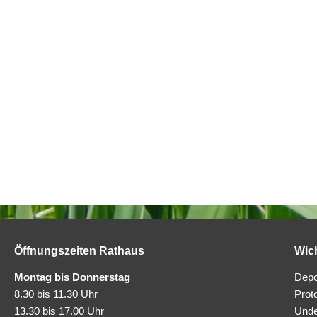
Öffnungszeiten Rathaus
Wic
Montag bis Donnerstag
Depo
8.30 bis 11.30 Uhr
Prot
13.30 bis 17.00 Uhr
Unde