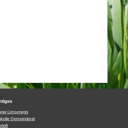
htiges
nie Limsenegg
okolle Gemeinderat
rloft