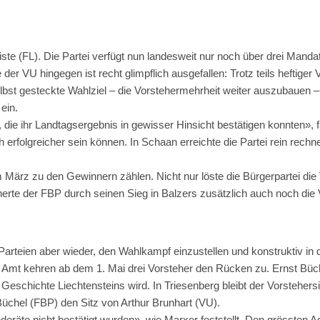
iste (FL). Die Partei verfügt nun landesweit nur noch über drei Manda
 VU hingegen ist recht glimpflich ausgefallen: Trotz teils heftiger 
bst gesteckte Wahlziel – die Vorstehermehrheit weiter auszubauen – 
ein.
die ihr Landtagsergebnis in gewisser Hinsicht bestätigen konnten»,
rfolgreicher sein können. In Schaan erreichte die Partei rein rechn
ärz zu den Gewinnern zählen. Nicht nur löste die Bürgerpartei die V
erte der FBP durch seinen Sieg in Balzers zusätzlich auch noch die 
die Parteien aber wieder, den Wahlkampf einzustellen und konstrukt
 Amt kehren ab dem 1. Mai drei Vorsteher den Rücken zu. Ernst Büche
 Geschichte Liechtensteins wird. In Triesenberg bleibt der Vorstehersi
chel (FBP) den Sitz von Arthur Brunhart (VU).
äte nicht bestätigt wurden», wie Marxer feststellt. Den grössten Ader