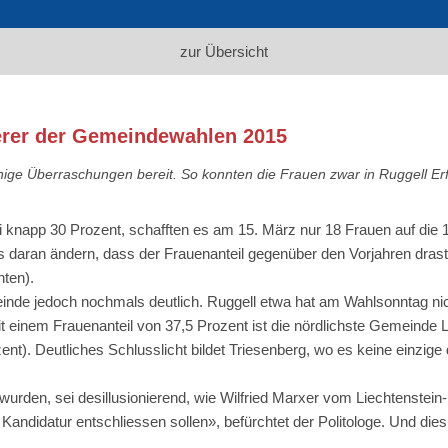
zur Übersicht
lierer der Gemeindewahlen 2015
nige Überraschungen bereit. So konnten die Frauen zwar in Ruggell Er
i knapp 30 Prozent, schafften es am 15. März nur 18 Frauen auf die
ts daran ändern, dass der Frauenanteil gegenüber den Vorjahren dras
nten).
inde jedoch nochmals deutlich. Ruggell etwa hat am Wahlsonntag nic
 einem Frauenanteil von 37,5 Prozent ist die nördlichste Gemeinde Li
t). Deutliches Schlusslicht bildet Triesenberg, wo es keine einzige d
den, sei desillusionierend, wie Wilfried Marxer vom Liechtenstein-I
 Kandidatur entschliessen sollen», befürchtet der Politologe. Und d