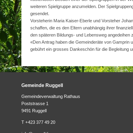
weiteren Spielgruppe anzumelden. Der Spielgruppeng
gesendet.
Vorsteherin Maria Kaiser-Eberle und Vorsteher Johan
schaffen, die es den Eltern unabhängig ihrer finanzi
den späteren Bildungs- und Lebensweg angedeihen z
«Den Antrag haben die Gemeinderäte von Gamprin u
gebührt ein grosses Dankeschön für die Begleitung un
Gemeinde Ruggell
Gemeindeverwaltung Rathaus
Poststrasse 1
9491 Ruggell
T +423 377 49 20