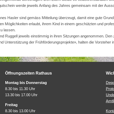
utschein werde jeweils Anfang des Jahres gemeinsam mit der Aussch
nes Hasler sind gemäss Mitteilung überzeugt, damit eine gute Grund
ellen Möglichkeiten erlaubt, ihrem Kind in einem geschützten und prof
u lassen.
nd Ruggell jeweils einstimmig in ihren Sitzungen angenommen. De
d Unterstützung der Frühförderungsprojekte», halten die Vorsteher in 
Öffnungszeiten Rathaus
Wic
Montag bis Donnerstag
Depo
8.30 bis 11.30 Uhr
Prot
13.30 bis 17.00 Uhr
Unde
Amtl
Freitag
8.30 bis 13.00 Uhr
Kont