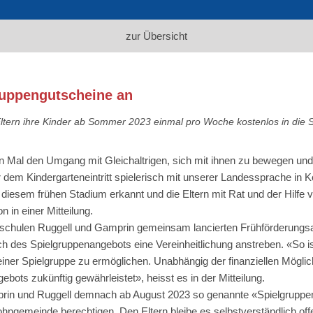
zur Übersicht
ruppengutscheine an
tern ihre Kinder ab Sommer 2023 einmal pro Woche kostenlos in die 
ten Mal den Umgang mit Gleichaltrigen, sich mit ihnen zu bewegen un
dem Kindergarteneintritt spielerisch mit unserer Landessprache in Ko
n diesem frühen Stadium erkannt und die Eltern mit Rat und der Hilfe
in einer Mitteilung.
schulen Ruggell und Gamprin gemeinsam lancierten Frühförderungs
h des Spielgruppenangebots eine Vereinheitlichung anstreben. «So i
ner Spielgruppe zu ermöglichen. Unabhängig der finanziellen Möglichk
bots zukünftig gewährleistet», heisst es in der Mitteilung.
amprin und Ruggell demnach ab August 2023 so genannte «Spielgrupp
gemeinde berechtigen. Den Eltern bleibe es selbstverständlich offen,