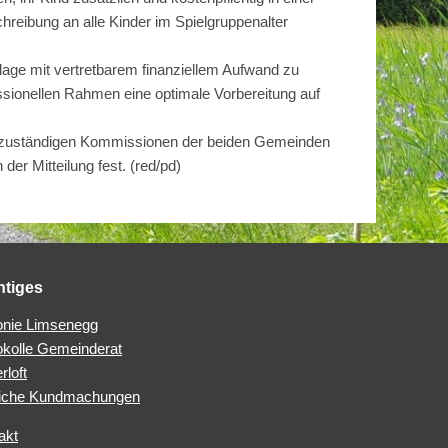
reibung an alle Kinder im Spielgruppenalter
lage mit vertretbarem finanziellem Aufwand zu
essionellen Rahmen eine optimale Vorbereitung auf
n zuständigen Kommissionen der beiden Gemeinden
der Mitteilung fest.
(red/pd)
htiges
nie Limsenegg
okolle Gemeinderat
rloft
iche Kundmachungen
akt