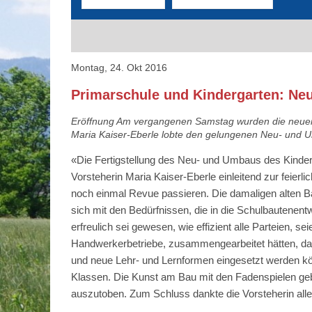
Montag, 24. Okt 2016
Primarschule und Kindergarten: Ne
Eröffnung Am vergangenen Samstag wurden die neuen R
Maria Kaiser-Eberle lobte den gelungenen Neu- und Um
«Die Fertigstellung des Neu- und Umbaus des Kinderg
Vorsteherin Maria Kaiser-Eberle einleitend zur feierl
noch einmal Revue passieren. Die damaligen alten B
sich mit den Bedürfnissen, die in die Schulbautenentw
erfreulich sei gewesen, wie effizient alle Parteien, 
Handwerkerbetriebe, zusammengearbeitet hätten, dami
und neue Lehr- und Lernformen eingesetzt werden kö
Klassen. Die Kunst am Bau mit den Fadenspielen gebe
auszutoben. Zum Schluss dankte die Vorsteherin allen 