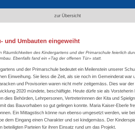
zur Übersicht
u- und Umbauten eingeweiht
äumlichkeiten des Kindergartens und der Primarschule feierlich durc
bau. Ebenfalls fand ein «Tag der offenen Tür» statt.
artens und der Primarschule bedeutet ein Meilenstein unserer Schulb
ichen Einweihung. Sie liess die Zeit, als sie noch im Gemeinderat wa
aracken und Provisorien waren nicht mehr zeitgemäss. Dies war der
icklung 2020 mündete, beschäftigte. Heute dürfe sie als Vorsteherin 
seien dies Behörden, Lehrpersonen, Vertreterinnnen der Kita und Spiel
t das Bauvorhaben so gut gelingen konnte. Maria Kaiser-Eberle freut
nnen. Ein Mittagstisch könne nun ebenso umgesetzt werden, wie bei
 dem Eingang einen Charakter und sei kindgemäss. Der Kinderspielpl
beteiligten Parteien für ihren Einsatz rund um das Projekt.