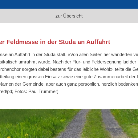
zur Übersicht
r Feldmesse in der Studa an Auffahrt
se an Auffahrt in der Studa statt. «Von allen Seiten her wanderte
sikalisch umrahmt wurde. Nach der Flur- und Feldersegnung lud der
chenchor sorgten dabei bestens für das leibliche Wohl», teilte die 
tteilung einen grossen Einsatz sowie eine gute Zusammenarbeit der P
m Namen der Gemeinde, aber auch ganz persönlich, herzlich bedanken
t: red/pd; Fotos: Paul Trummer)