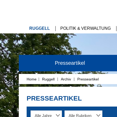
RUGGELL
POLITIK & VERWALTUNG
Presseartikel
|
|
|
Home
Ruggell
Archiv
Presseartikel
PRESSEARTIKEL