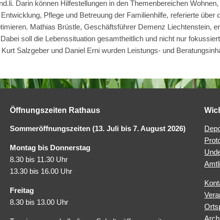
und.li. Darin können Hilfestellungen in den Themenbereichen Wohnen
ntwicklung, Pflege und Betreuung der Familienhilfe, referierte über d
timieren. Mathias Brüstle, Geschäftsführer Demenz Liechtenstein, e
bei soll die Lebenssituation gesamtheitlich und nicht nur fokussiert 
 Kurt Salzgeber und Daniel Erni wurden Leistungs- und Beratungsinha
Öffnungszeiten Rathaus
Wic
Sommeröffnungszeiten (13. Juli bis 7. August 2026)
Depo
Prot
Montag bis Donnerstag
Unde
8.30 bis 11.30 Uhr
Amtl
13.30 bis 16.00 Uhr
Kont
Freitag
Vera
8.30 bis 13.00 Uhr
Orts
Arch