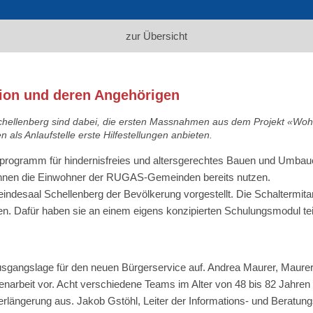
zur Übersicht
tion und deren Angehörigen
hellenberg sind dabei, die ersten Massnahmen aus dem Projekt «Wo
als Anlaufstelle erste Hilfestellungen anbieten.
programm für hindernisfreies und altersgerechtes Bauen und Umba
önnen die Einwohner der ­RUGAS-Gemeinden bereits nutzen.
ndesaal Schellenberg der Bevölkerung vorgestellt. Die Schaltermit
sen. Dafür haben sie an einem eigens konzipierten Schulungsmodul t
Ausgangslage für den neuen Bürgerservice auf. Andrea Maurer, Maurer S
narbeit vor. Acht verschiedene Teams im Alter von 48 bis 82 Jahren bi
längerung aus. Jakob Gstöhl, Leiter der Informations- und Beratungss