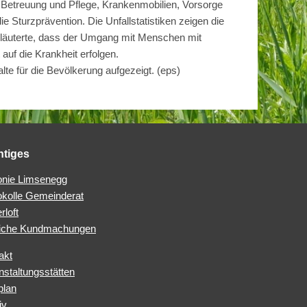
, Betreuung und Pflege, Krankenmobilien, Vorsorge
ie Sturzprävention. Die Unfallstatistiken zeigen die
rläuterte, dass der Umgang mit Menschen mit
auf die Krankheit erfolgen.
lte für die Bevölkerung aufgezeigt.
(eps)
htiges
nie Limsenegg
okolle Gemeinderat
rloft
iche Kundmachungen
akt
nstaltungsstätten
plan
iv