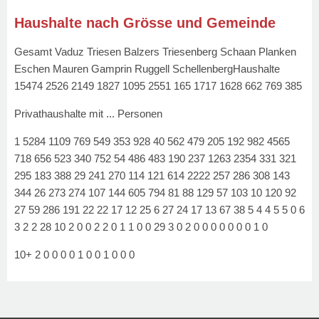
Haushalte nach Grösse und Gemeinde
Gesamt Vaduz Triesen Balzers Triesenberg Schaan Planken
Eschen Mauren Gamprin Ruggell SchellenbergHaushalte
15474 2526 2149 1827 1095 2551 165 1717 1628 662 769 385
Privathaushalte mit ... Personen
1 5284 1109 769 549 353 928 40 562 479 205 192 982 4565
718 656 523 340 752 54 486 483 190 237 1263 2354 331 321
295 183 388 29 241 270 114 121 614 2222 257 286 308 143
344 26 273 274 107 144 605 794 81 88 129 57 103 10 120 92
27 59 286 191 22 22 17 12 25 6 27 24 17 13 67 38 5 4 4 5 5 0 6
3 2 2 28 10 2 0 0 2 2 0 1 1 0 0 29 3 0 2 0 0 0 0 0 0 0 1 0
10+ 2 0 0 0 0 1 0 0 1 0 0 0