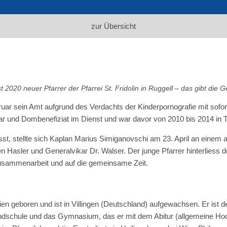
zur Übersicht
 2020 neuer Pfarrer der Pfarrei St. Fridolin in Ruggell – das gibt di
uar sein Amt aufgrund des Verdachts der Kinderpornografie mit sofo
iar und Dombenefiziat im Dienst und war davor von 2010 bis 2014 in 
t, stellte sich Kaplan Marius Simiganovschi am 23. April an einem
n Hasler und Generalvikar Dr. Walser. Der junge Pfarrer hinterliess
Zusammenarbeit und auf die gemeinsame Zeit.
geboren und ist in Villingen (Deutschland) aufgewachsen. Er ist deu
chule und das Gymnasium, das er mit dem Abitur (allgemeine Hochsc