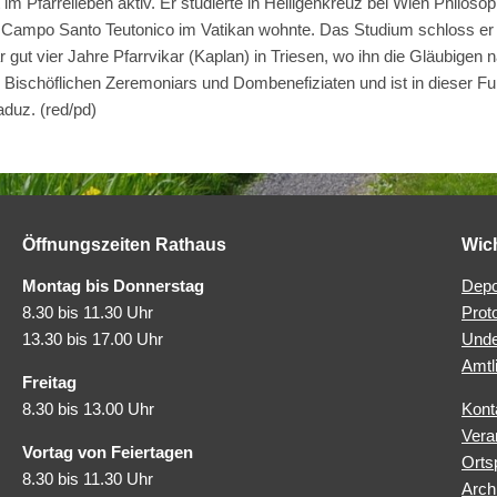
t im Pfarreileben aktiv. Er studierte in Heiligenkreuz bei Wien Philo
 Campo Santo Teutonico im Vatikan wohnte. Das Studium schloss er 2
 gut vier Jahre Pfarrvikar (Kaplan) in Triesen, wo ihn die Gläubige
Bischöflichen Zeremoniars und Dombenefiziaten und ist in dieser Funkt
Vaduz.
(red/pd)
Öffnungszeiten Rathaus
Wic
Montag bis Donnerstag
Depo
8.30 bis 11.30 Uhr
Prot
13.30 bis 17.00 Uhr
Unde
Amtl
Freitag
8.30 bis 13.00 Uhr
Kont
Vera
Vortag von Feiertagen
Orts
8.30 bis 11.30 Uhr
Arch