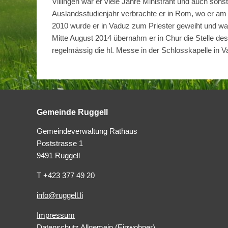
Villingen war er viele Jahre Ministrant und auch sons
Auslandsstudienjahr verbrachte er in Rom, wo er am
2010 wurde er in Vaduz zum Priester geweiht und war
Mitte August 2014 übernahm er in Chur die Stelle des 
regelmässig die hl. Messe in der Schlosskapelle in 
Gemeinde Ruggell
Gemeindeverwaltung Rathaus
Poststrasse 1
9491 Ruggell
T +423 377 49 20
info@ruggell.li
Impressum
Datenschutz Allgemein (Einwohner)