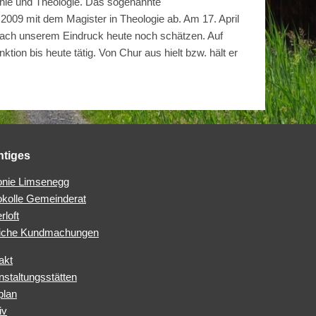
sophie und Theologie. Das sogenannte
009 mit dem Magister in Theologie ab. Am 17. April
n nach unserem Eindruck heute noch schätzen. Auf
ion bis heute tätig. Von Chur aus hielt bzw. hält er
htiges
nie Limsenegg
okolle Gemeinderat
rloft
iche Kundmachungen
akt
nstaltungsstätten
plan
iv