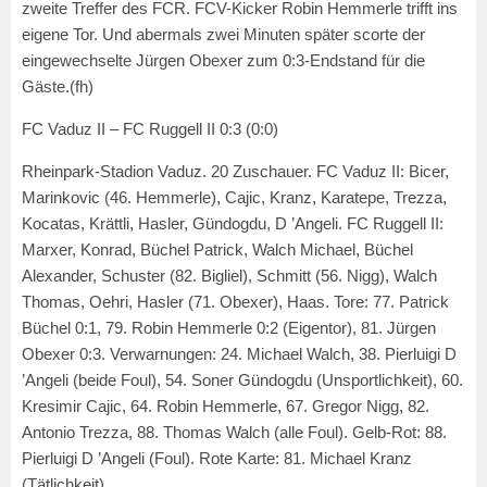
zweite Treffer des FCR. FCV-Kicker Robin Hemmerle trifft ins
eigene Tor. Und abermals zwei Minuten später scorte der
eingewechselte Jürgen Obexer zum 0:3-Endstand für die
Gäste.
(fh)
FC Vaduz II – FC Ruggell II
0:3 (0:0)
Rheinpark-Stadion Vaduz. 20 Zuschauer. FC Vaduz II: Bicer,
Marinkovic (46. Hemmerle), Cajic, Kranz, Karatepe, Trezza,
Kocatas, Krättli, Hasler, Gündogdu, D ’Angeli. FC Ruggell II:
Marxer, Konrad, Büchel Patrick, Walch Michael, Büchel
Alexander, Schuster (82. Bigliel), Schmitt (56. Nigg), Walch
Thomas, Oehri, Hasler (71. Obexer), Haas. Tore: 77. Patrick
Büchel 0:1, 79. Robin Hemmerle 0:2 (Eigentor), 81. Jürgen
Obexer 0:3. Verwarnungen: 24. Michael Walch, 38. Pierluigi D
’Angeli (beide Foul), 54. Soner Gündogdu (Unsportlichkeit), 60.
Kresimir Cajic, 64. Robin Hemmerle, 67. Gregor Nigg, 82.
Antonio Trezza, 88. Thomas Walch (alle Foul). Gelb-Rot: 88.
Pierluigi D ’Angeli (Foul). Rote Karte: 81. Michael Kranz
(Tätlichkeit).