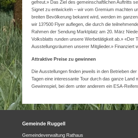
gefreut.» Das Ziel des gemeinschaftlichen Auftritts 
Signet zu entwickeln – wir vom Gremium machten uns
breiten Bevölkerung bekannt wird, werden im ganzen 
wir 13?500 Flyer auflegen, die durch die teilnehmende
Rahmen der Sendung Marktplatz am 20. März Nieder
Volksblatts runden unsere Werbetätigkeit ab.» «Der 
Ausstellungsräumen unserer Mitglieder.» Finanziert w
Attraktive Preise zu gewinnen
Die Ausstellungen finden jeweils in den Betrieben der
Tagen eine interessante Tour durch das ganze Land m
Gewinnspiel, bei dem unter anderem ein ESA-Reifense
Gemeinde Ruggell
Gemeindeverwaltung Rathaus