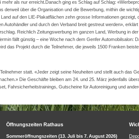
sei mehr als nur erreicht.Danach ging es Schlag auf Schlag: «Werbepr
 derweil über die Organisation und die Bewerbung, mithin die wicht
Land auf den LIE-Plakatflächen zehn grosse Informationen gezeigt, d
n Autohändler und durch den Verband breit gestreut werden», erklärt Ri
schlag. Reichlich Zeitungswerbung im ganzen Land, Werbung in d
Termin fällt günstig – eine Woche nach dem Genfer Automobilsalon: Da
ird das Projekt durch die Teilnehmer, die jeweils 1500 Franken beiste
 Teilnehmer statt. «Jeder zeigt seine Neuheiten und stellt auch das G
achen.» Die Geschäfte bleiben am 24. und 25. März jedenfalls überal
t, Fahrsicherheitstrainings, Gutscheine für Autoreinigung und ande
Öffnungszeiten Rathaus
Wic
Sommeröffnungszeiten (13. Juli bis 7. August 2026)
Depo