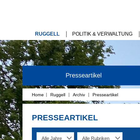
RUGGELL
POLITIK & VERWALTUNG
Presseartikel
|
|
|
Home
Ruggell
Archiv
Presseartikel
PRESSEARTIKEL