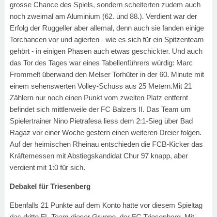
grosse Chance des Spiels, sondern scheiterten zudem auch
noch zweimal am Aluminium (62. und 88.). Verdient war der
Erfolg der Ruggeller aber allemal, denn auch sie fanden einige
Torchancen vor und agierten - wie es sich für ein Spitzenteam
gehört - in einigen Phasen auch etwas geschickter. Und auch
das Tor des Tages war eines Tabellenführers würdig: Marc
Frommelt überwand den Melser Torhüter in der 60. Minute mit
einem sehenswerten Volley-Schuss aus 25 Metern.Mit 21
Zählern nur noch einen Punkt vom zweiten Platz entfernt
befindet sich mittlerweile der FC Balzers II. Das Team um
Spielertrainer Nino Pietrafesa liess dem 2:1-Sieg über Bad
Ragaz vor einer Woche gestern einen weiteren Dreier folgen.
Auf der heimischen Rheinau entschieden die FCB-Kicker das
Kräftemessen mit Abstiegskandidat Chur 97 knapp, aber
verdient mit 1:0 für sich.
Debakel für Triesenberg
Ebenfalls 21 Punkte auf dem Konto hatte vor diesem Spieltag
das dritte FL-Team dieser Gruppe, der FC Triesenberg. Mit