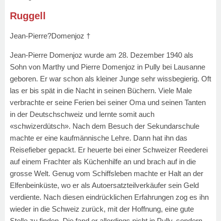
Ruggell
Jean-Pierre?Domenjoz †
Jean-Pierre Domenjoz wurde am 28. Dezember 1940 als
Sohn von Marthy und Pierre Domenjoz in Pully bei Lausanne
geboren. Er war schon als kleiner Junge sehr wissbegierig. Oft
las er bis spät in die Nacht in seinen Büchern. Viele Male
verbrachte er seine Ferien bei seiner Oma und seinen Tanten
in der Deutschschweiz und lernte somit auch
«schwizerdütsch». Nach dem Besuch der Sekundarschule
machte er eine kaufmännische Lehre. Dann hat ihn das
Reisefieber gepackt. Er heuerte bei einer Schweizer Reederei
auf einem Frachter als Küchenhilfe an und brach auf in die
grosse Welt. Genug vom Schiffsleben machte er Halt an der
Elfenbeinküste, wo er als Autoersatzteilverkäufer sein Geld
verdiente. Nach diesen eindrücklichen Erfahrungen zog es ihn
wieder in die Schweiz zurück, mit der Hoffnung, eine gute
Stelle zu finden. Die fand er allerdings nicht in Pully, sondern