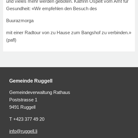
und vieles mehr werden geboten. Kathrin Ospelt vom Amt für
Gesundheit: «Wir empfehlen den Besuch des
Buurazmorga
mit einer Radtour von zu Hause zum Bangshof zu verbinden.»
(pafl)
Gemeinde Ruggell
Gemeindeverwaltung Rathaus
Poststrasse 1
9491 Ruggell
T +423 377 49 20
info@ruggell.li