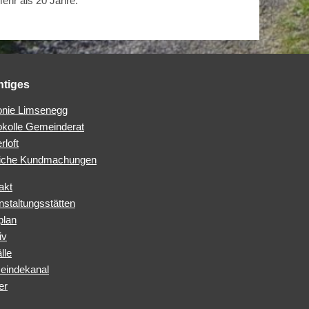
mehr als 20 Jahre.
htiges
nie Limsenegg
okolle Gemeinderat
rloft
iche Kundmachungen
akt
nstaltungsstätten
plan
iv
lle
indekanal
er