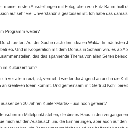
iner meiner ersten Ausstellungen mit Fotografien von Fritz Baum hielt
ssion auf sehr viel Unverständnis gestossen ist. Ich habe das damal
s im Programm weiter?
«Durchforsten. Auf der Suche nach dem idealen Wald». Im nächsten J
betrieb. Und in Kooperation mit dem Domus in Schaan wird es ab Ap
usammenstellen, das das spannende Thema von allen Seiten beleuch
n im Kulturzentrum?
 vor allem reizt, ist, vermehrt wieder die Jugend an und in die Kul
da an kreativen Ideen kommt. Und gemeinsam mit Gertrud Kohli berei
 ausser den 20 Jahren Küefer-Martis-Huus noch gefeiert?
enschen im Mittelpunkt stehen, die dieses Haus in den vergangenen 
reue mich auf den Austausch und die Erinnerungen, aber auch auf den