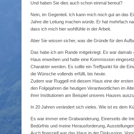
Und haben Sie dies auch schon einmal bereut?
Nein, im Gegenteil. Ich kann mich noch gut an das E
Jahre die Leitung machen würde. Er hat mehrfach nach
dass ich mich hier wohlfühle in der Arbeit.
Aber Sie wissen sicher, was die Gründe für den Aufb
Das habe ich am Rande mitgekriegt. Es war damals e
Haus erwerben und hatte eine Kommission eingesetz
Charakter werden. Es sollte ein Treffpunkt für die 
die Wünsche vollends erfüllt, bis heute.
Zudem war Ruggell mit diesem Haus eine der ersten Ge
den Folgejahren die heutigen Verantwortlichen im A
ihrer Institutionen am Beispiel unseres Hauses auszu
In 20 Jahren verändert sich vieles. Wie ist es dem K
Es war immer eine Gratwanderung. Einerseits die Inte
Bedürfnis und meine Herausforderung, Ausstellung
Auch finanziell war das Haus in der Diskussion, Vor