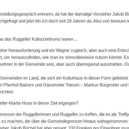
instellungsgespräch erinnern, da hat der damalige Vorsteher Jakob B
gefragt und jetzt bin ich doch seit 18 Jahren da. Also von bereuen k
au des Ruggeller Kulturzentrums waren ...
ine Herausforderung und ein Wagnis zugleich, aber auch eine Entsc
t, um herauszufinden, wie man es sinnvollerweise nutzen könnte. E
Einwohner in der Gemeinde sein, aber auch überregional ausstrahlen.
meinden im Land, die sich ein Kulturhaus in dieser Form geleistet h
lten Pfarrhof Balzers und Gasometer Triesen – Markus Burgmeier u
richten.
üefer-Martis-Huus in dieser Zeit ergangen?
ressen der Ruggellerinnen und Ruggeller zu treffen, die es als Treffp
en zu machen, die über die Gemeindegrenzen hinaus wahrgenommen w
steher Jakob Büchel hat aber gesagt, 100 Franken pro Einwohner muss