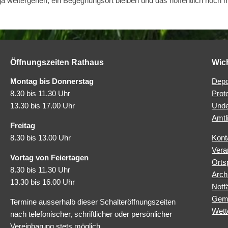
ja weitergehen, ein Begegnungsort bleiben und das hoffentlich noch 
Öffnungszeiten Rathaus
Wic
Montag bis Donnerstag
Depo
8.30 bis 11.30 Uhr
Prot
13.30 bis 17.00 Uhr
Unde
Amtl
Freitag
8.30 bis 13.00 Uhr
Kont
Vera
Vortag von Feiertagen
Orts
8.30 bis 11.30 Uhr
Arch
13.30 bis 16.00 Uhr
Notfä
Geme
Termine ausserhalb dieser Schalteröffnungszeiten
Wett
nach telefonischer, schriftlicher oder persönlicher
Vereinbarung stets möglich.