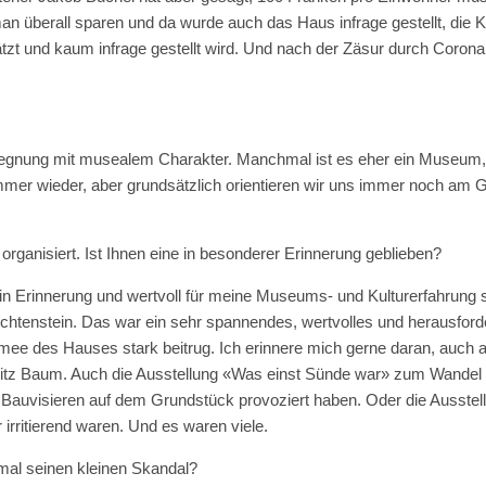
n überall sparen und da wurde auch das Haus infrage gestellt, die Ku
tzt und kaum infrage gestellt wird. Und nach der Zäsur durch Coro
gegnung mit musealem Charakter. Manchmal ist es eher ein Museum,
mmer wieder, aber grundsätzlich orientieren wir uns immer noch am 
organisiert. Ist Ihnen eine in besonderer Erinnerung geblieben?
rk in Erinnerung und wertvoll für meine Museums- und Kulturerfahrung 
echtenstein. Das war ein sehr spannendes, wertvolles und herausforde
ee des Hauses stark beitrug. Ich erinnere mich gerne daran, auc
z Baum. Auch die Ausstellung «Was einst Sünde war» zum Wandel der
t Bauvisieren auf dem Grundstück provoziert haben. Oder die Ausstell
irritierend waren. Und es waren viele.
nmal seinen kleinen Skandal?