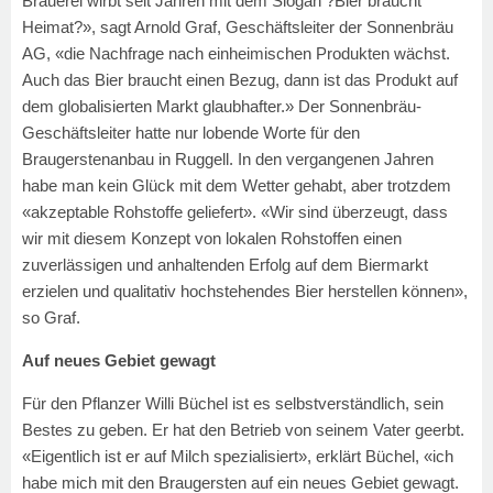
Brauerei wirbt seit Jahren mit dem Slogan ?Bier braucht
Heimat?», sagt Arnold Graf, Geschäftsleiter der Sonnenbräu
AG, «die Nachfrage nach einheimischen Produkten wächst.
Auch das Bier braucht einen Bezug, dann ist das Produkt auf
dem globalisierten Markt glaubhafter.» Der Sonnenbräu-
Geschäftsleiter hatte nur lobende Worte für den
Braugerstenanbau in Ruggell. In den vergangenen Jahren
habe man kein Glück mit dem Wetter gehabt, aber trotzdem
«akzeptable Rohstoffe geliefert». «Wir sind überzeugt, dass
wir mit diesem Konzept von lokalen Rohstoffen einen
zuverlässigen und anhaltenden Erfolg auf dem Biermarkt
erzielen und qualitativ hochstehendes Bier herstellen können»,
so Graf.
Auf neues Gebiet gewagt
Für den Pflanzer Willi Büchel ist es selbstverständlich, sein
Bestes zu geben. Er hat den Betrieb von seinem Vater geerbt.
«Eigentlich ist er auf Milch spezialisiert», erklärt Büchel, «ich
habe mich mit den Braugersten auf ein neues Gebiet gewagt.