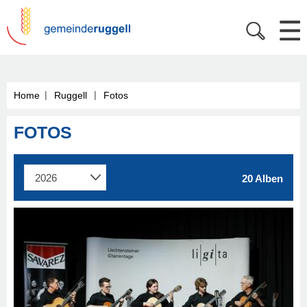
|
|
Home
Ruggell
Fotos
FOTOS
20 Alben