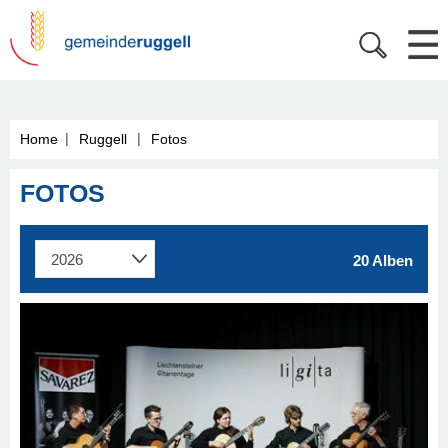
|
|
Home
Ruggell
Fotos
FOTOS
20 Alben