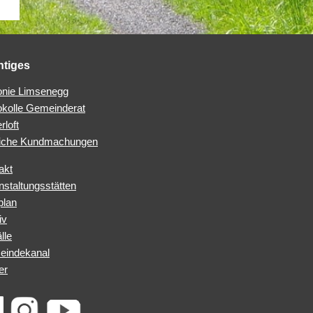
htiges
nie Limsenegg
okolle Gemeinderat
rloft
iche Kundmachungen
akt
nstaltungsstätten
plan
iv
lle
indekanal
er